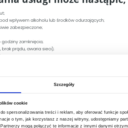
ut;
się pod wpływem alkoholu lub środków odurzających;
ciwie zabezpieczone;
o godziny zamknięcia;
 brak prądu, awaria sieci);
nu.
g
Szczegóły
jącego Cennika.
apoznał się z Cennikiem.
 plików cookie
acunkowej o 20% wymagana jest dodatkowa zgoda.
do spersonalizowania treści i reklam, aby oferować funkcje sp
ormacje o tym, jak korzystasz z naszej witryny, udostępniamy p
cznie po wykonaniu usługi.
Partnerzy mogą połączyć te informacje z innymi danymi otrzym