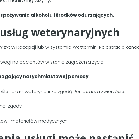
est monitoring wizyjny.
 spożywania alkoholu i środków odurzających.
e usług weterynaryjnych
Wizyt w Recepcji lub w systemie Wettermin. Rejestracja ozn
wagi na pacjentów w stanie zagrożenia życia.
magający natychmiastowej pomocy.
eśla Lekarz weterynarii za zgodą Posiadacza zwierzęcia.
ej zgody.
eków i materiałów medycznych.
ia usługi może nastąpić, 