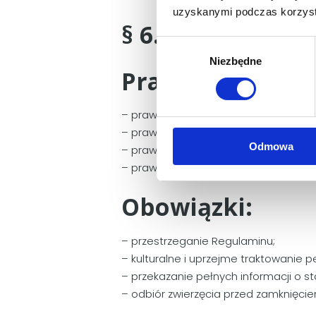
uzyskanymi podczas korzysta
§ 6. Prawa i obo
W
Niezbędne
y
Prawa:
b
ó
r
– prawo do usług świadczonych przez
z
– prawo do informacji o metodach di
g
Odmowa
– prawo do informacji o stanie zdrowi
o
– prawo zgłoszenia zastrzeżeń drogą
d
y
Obowiązki:
– przestrzeganie Regulaminu;
– kulturalne i uprzejme traktowanie p
– przekazanie pełnych informacji o st
– odbiór zwierzęcia przed zamknięcie