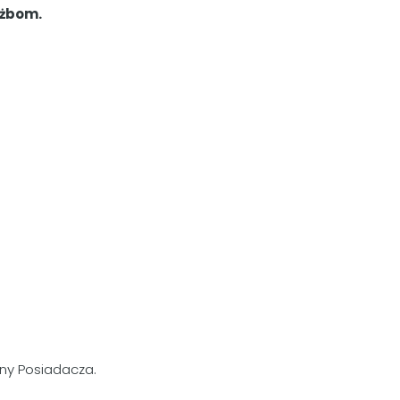
użbom.
iny Posiadacza.