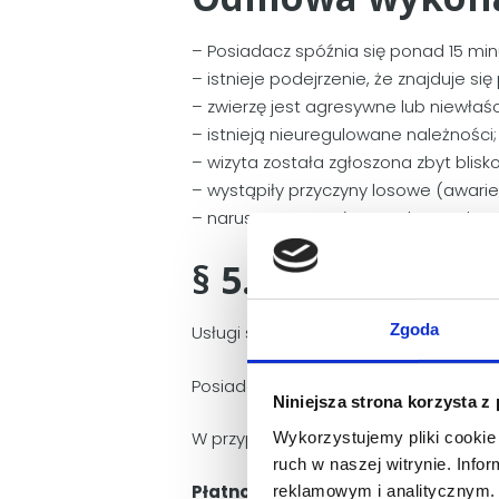
– Posiadacz spóźnia się ponad 15 min
– istnieje podejrzenie, że znajduje 
– zwierzę jest agresywne lub niewłaś
– istnieją nieuregulowane należności;
– wizyta została zgłoszona zbyt blisk
– wystąpiły przyczyny losowe (awarie,
– naruszone zostały zasady Regulami
§ 5. Cennik usłu
Zgoda
Usługi są odpłatne według obowiązu
Posiadacz zwierzęcia oświadcza, że z
Niniejsza strona korzysta z
W przypadku przekroczenia ceny sz
Wykorzystujemy pliki cookie 
ruch w naszej witrynie. Inf
Płatność dokonywana jest niezwło
reklamowym i analitycznym. 