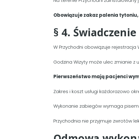
Na terenie Przychodni zainstalowany j
Obowiązuje zakaz palenia tytoniu,
§ 4. Świadczeni
W Przychodni obowiązuje rejestracja 
Godzina Wizyty może ulec zmianie z u
Pierwszeństwo mają pacjenci wy
Zakres i koszt usługi każdorazowo okr
Wykonanie zabiegów wymaga pisemn
Przychodnia nie przyjmuje zwrotów l
Odmowa wykonan