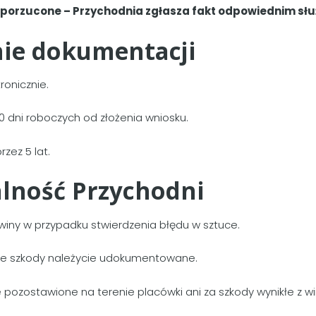
a porzucone – Przychodnia zgłasza fakt odpowiednim sł
nie dokumentacji
onicznie.
0 dni roboczych od złożenia wniosku.
zez 5 lat.
alność Przychodni
iny w przypadku stwierdzenia błędu w sztuce.
ie szkody należycie udokumentowane.
pozostawione na terenie placówki ani za szkody wynikłe z w