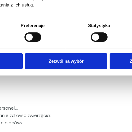
nia z ich usług.
wiązki Posiadacza zwierzęc
Preferencje
Statystyka
 wykwalifikowany personel;
agnostycznych i terapeutycznych;
Zezwól na wybór
Z
a zwierzęcia;
 mailową (odpowiedź w ciągu 14 dni).
ersonelu;
anie zdrowia zwierzęcia;
m placówki.