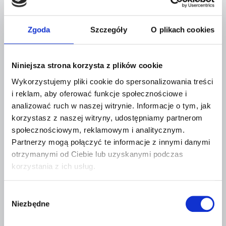
Nasze
wartości
Zgoda
Szczegóły
O plikach cookies
Niniejsza strona korzysta z plików cookie
Wykorzystujemy pliki cookie do spersonalizowania treści
i reklam, aby oferować funkcje społecznościowe i
Rodzina
analizować ruch w naszej witrynie. Informacje o tym, jak
korzystasz z naszej witryny, udostępniamy partnerom
Nasze zwierzęta są ważnymi członkami
społecznościowym, reklamowym i analitycznym.
naszych rodzin, wierzymy, że Twoje zwierzę
Partnerzy mogą połączyć te informacje z innymi danymi
otrzymanymi od Ciebie lub uzyskanymi podczas
jest częścią Twojej rodziny.
korzystania z ich usług.
W
Szacunek
Niezbędne
y
b