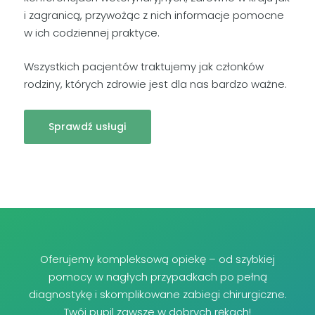
i zagranicą, przywożąc z nich informacje pomocne
w ich codziennej praktyce.
Wszystkich pacjentów traktujemy jak członków
rodziny, których zdrowie jest dla nas bardzo ważne.
Sprawdź usługi
Oferujemy kompleksową opiekę – od szybkiej
pomocy w nagłych przypadkach po pełną
diagnostykę i skomplikowane zabiegi chirurgiczne.
Twój pupil zawsze w dobrych rękach!