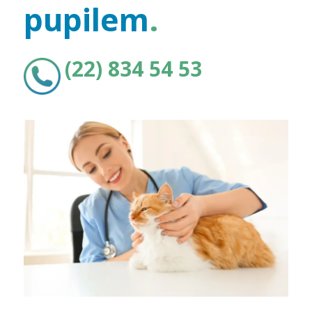
pupilem
.
(22) 834 54 53